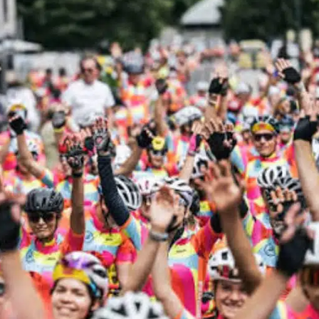
ernesto 
1 Août 2026
Deuxième expéri
Cparty pour
m’accompagner s
du Tour 2026… et
nouvelle fois, c’e
Lire la suite
sans-faute !
Une organisation