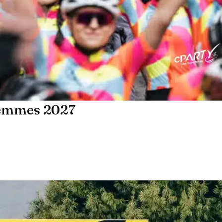
irréprochable, u
professionnelle, 
et toujours atten
aussi bien enca
d’aborder une é
aussi exigeante 
sérénité et de pr
pleinement de 
instant le jour J.
Un immense merc
 Femmes 2027
Ludovic, qui est 
simplement exce
Son empathie, s
bienveillance, sa
disponibilité et 
de chacun font t
différence. Il sai
ambiance convivi
rassurante qui re
séjour aussi agr
qu’efficace.