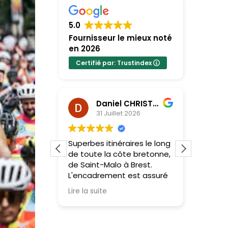
5.0
Fournisseur le mieux noté
en 2026
Certifié par: Trustindex
lazar
Daniel CHRISTEL
31 Juillet 2026
ence avec
Superbes itinéraires le long
Un imm
de toute la côte bretonne,
l’équi
ur l’Étape
de Saint-Malo à Brest.
l’organ
 une
L'encadrement est assuré
l’acco
st un
par de véritables
cette 
Lire la suite
Lire la 
professionnels, passionnés
Une log
et experts du cyclisme.
pour s
L'accompagnement est
unique