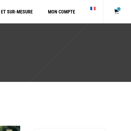
Votre panier est
0
 ET SUR-MESURE
MON COMPTE
Votre pani