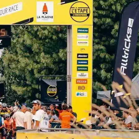
Je n’ai qu’une env
repartir avec Cp
une prochaine É
Tour ! Et dès qu
emploi du temps
permettra, je par
également à l’un
stages.
Bravo et merci à
l’équipe de Cpar
êtes une référe
l’accompagneme
cyclistes. Continu