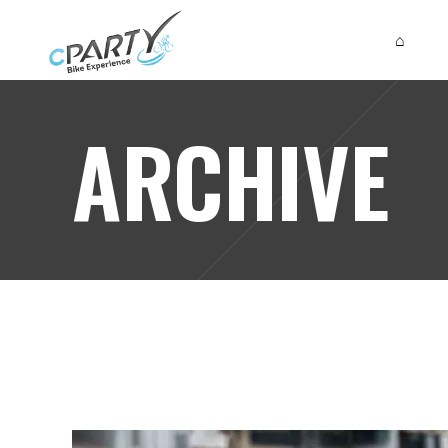
⌂
ARCHIVE