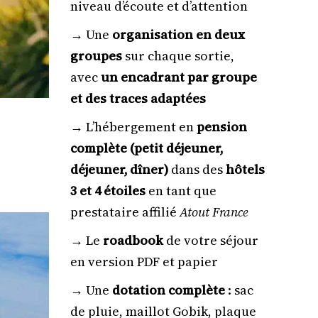
niveau d’écoute et d’attention
→ Une
organisation en deux
groupes
sur chaque sortie,
avec
un encadrant par groupe
et des traces adaptées
→ L’hébergement en
pension
complète (petit déjeuner,
déjeuner, dîner)
dans des
hôtels
3 et 4 étoiles
en tant que
prestataire affilié
Atout France
→ Le
roadbook
de votre séjour
en version PDF et papier
→ Une
dotation complète
: sac
de pluie, maillot Gobik, plaque