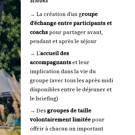
SÉJOURS
ie :
→ La création d’un g
roupe
arty pour
d’échange entre participants et
tape du
e mon
coachs
pour partager avant,
 me le
pendant et après le séjour
ticiperai
 de leurs
→ L’
accueil des
accompagnants
et leur
 toute
implication dans la vie du
ty. Vous
groupe (avec tous les après-midi
nce dans
nt des
disponibles entre le déjeuner et
ez ainsi !
le briefing)
→ Des
groupes de taille
volontairement limitée
pour
offrir à chacun un important