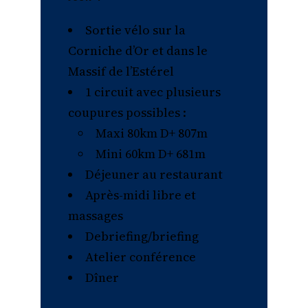
Sortie vélo sur la
Corniche d’Or et dans le
Massif de l’Estérel
1 circuit avec plusieurs
coupures possibles :
Maxi 80km D+ 807m
Mini 60km D+ 681m
Déjeuner au restaurant
Après-midi libre et
massages
Debriefing/briefing
Atelier conférence
Dîner