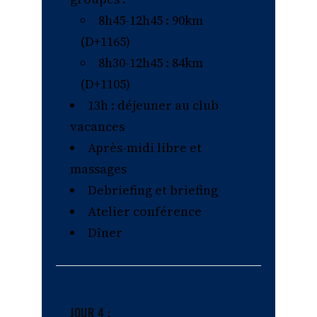
8h45-12h45 : 90km
(D+1165)
8h30-12h45 : 84km
(D+1105)
13h : déjeuner au club
vacances
Après-midi libre et
massages
Debriefing et briefing
Atelier conférence
Dîner
JOUR 4 :