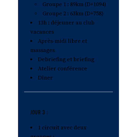
Groupe 1 : 89km (D+1094)
Groupe 2 : 63km (D+758)
13h : déjeuner au club
vacances
Après-midi libre et
massages
Debriefing et briefing
Atelier conférence
Dîner
JOUR 3 :
1 circuit avec deux
groupes :