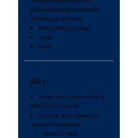
l’équipementier Ekoï et
présentation des produits
utilisés par les pros
Debriefing/briefing
Quizz
Dîner
JOUR 6 :
Sortie vélo courte dans le
Massif des Maures
1 circuit avec plusieurs
coupures possibles :
69km D+742m