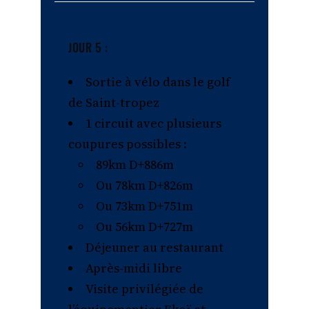
JOUR 5 :
Sortie à vélo dans le golf
de Saint-tropez
1 circuit avec plusieurs
coupures possibles :
89km D+886m
Ou 78km D+826m
Ou 73km D+751m
Ou 56km D+727m
Déjeuner au restaurant
Après-midi libre
Visite privilégiée de