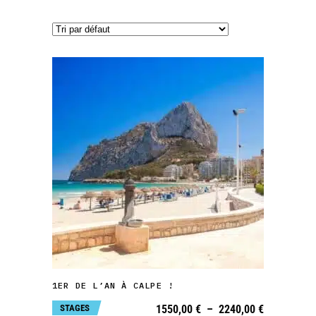
Ce
produit
a
plusieurs
variations.
CHOIX DES OPTIONS
Les
1ER DE L’AN À CALPE !
options
Plage
STAGES
1550,00
€
–
2240,00
€