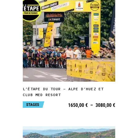
Ce
produit
a
plusieurs
variations.
CHOIX DES OPTIONS
Les
L’ÉTAPE DU TOUR – ALPE D’HUEZ ET
options
CLUB MED RESORT
peuvent
Plage
STAGES
1650,00
€
–
3080,00
€
de
être
prix :
1650,00 €
choisies
à
3080,00 €
sur