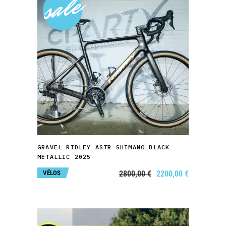
sale
AJOUTER AU PANIER
GRAVEL RIDLEY ASTR SHIMANO BLACK
METALLIC 2025
Le
Le
VÉLOS
2800,00
€
2200,00
€
prix
prix
initial
actuel
était :
est :
2800,00 €.
2200,00 €.