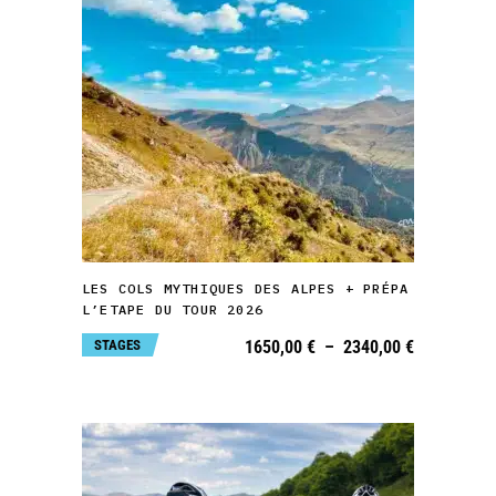
page
du
produit
Ce
produit
a
plusieurs
variations.
CHOIX DES OPTIONS
Les
LES COLS MYTHIQUES DES ALPES + PRÉPA
options
L’ETAPE DU TOUR 2026
peuvent
Plage
STAGES
1650,00
€
–
2340,00
€
de
être
prix :
1650,00 €
choisies
à
2340,00 €
sur
la