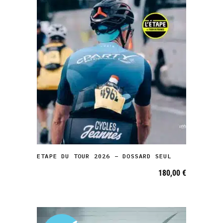
1500,00 €
sur
la
page
du
produit
AJOUTER AU PANIER
ETAPE DU TOUR 2026 – DOSSARD SEUL
180,00
€