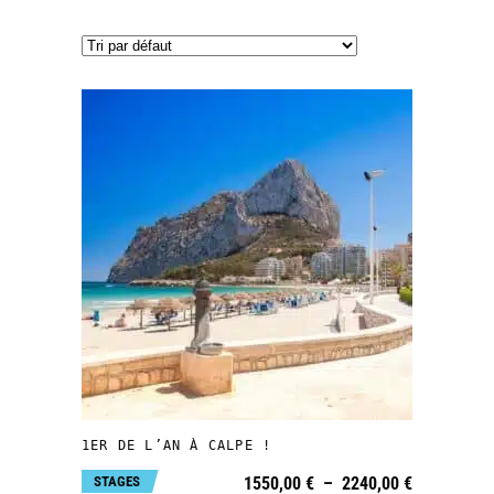
Ce
produit
a
plusieurs
CHOIX DES OPTIONS
variations.
Les
1ER DE L’AN À CALPE !
options
Plage
STAGES
1550,00
€
–
2240,00
€