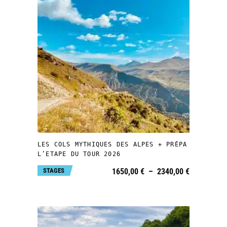
la
page
du
produit
Ce
produit
a
plusieurs
CHOIX DES OPTIONS
variations.
Les
LES COLS MYTHIQUES DES ALPES + PRÉPA
options
L’ETAPE DU TOUR 2026
peuvent
Plage
STAGES
1650,00
€
–
2340,00
€
de
être
prix :
1650,00 €
choisies
à
2340,00 €
sur