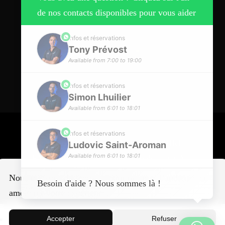
de nos contacts disponibles pour vous aider
phone
Infos et réservations
Tony Prévost
Available from 7:00 to 19:00
phone
Infos et réservations
Simon Lhuilier
Available from 6:01 to 18:01
phone
Infos et réservations
Tous droits réservés © CPARTY BIKE
Ludovic Saint-Aroman
Available from 6:01 to 18:01
EXPERIENCE –
Mentions légales
–
CGV
–
Politique de confidentialité
Nous utilisons des cookies pour mesurer l’audience et
Besoin d'aide ? Nous sommes là !
améliorer votre expérience.
Français
Accepter
Refuser