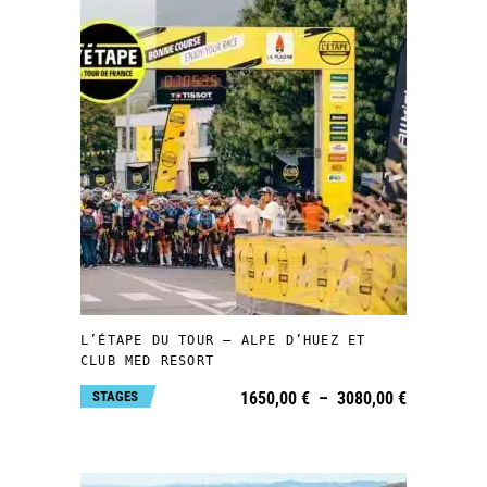
1500,00 €
sur
la
page
du
produit
Ce
produit
a
plusieurs
CHOIX DES OPTIONS
variations.
Les
L’ÉTAPE DU TOUR – ALPE D’HUEZ ET
options
CLUB MED RESORT
peuvent
Plage
STAGES
1650,00
€
–
3080,00
€
de
être
prix :
1650,00 €
choisies
à
3080,00 €