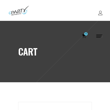
0
CART
Votre panier est v