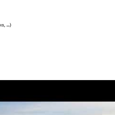
on, …)