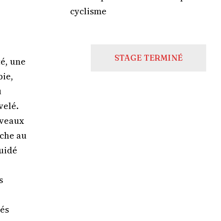
cyclisme
STAGE TERMINÉ
té, une
bie,
u
velé.
iveaux
nche au
uidé
s
lés