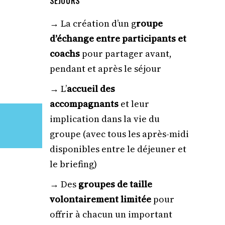
SÉJOURS
ie :
→ La création d’un g
roupe
arty pour
d’échange entre participants et
tape du
e mon
coachs
pour partager avant,
 me le
pendant et après le séjour
ticiperai
 de leurs
→ L’
accueil des
accompagnants
et leur
 toute
implication dans la vie du
ty. Vous
groupe (avec tous les après-midi
nce dans
nt des
disponibles entre le déjeuner et
ez ainsi !
le briefing)
→ Des
groupes de taille
volontairement limitée
pour
offrir à chacun un important