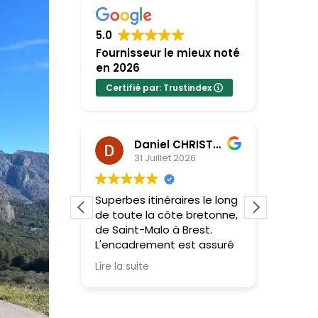
5.0
Fournisseur le mieux noté
en 2026
Certifié par: Trustindex
lazar
Daniel CHRISTEL
31 Juillet 2026
ence avec
Superbes itinéraires le long
Un imm
de toute la côte bretonne,
l’équi
ur l’Étape
de Saint-Malo à Brest.
l’organ
 une
L'encadrement est assuré
l’acco
st un
par de véritables
cette 
Lire la suite
Lire la 
professionnels, passionnés
Une log
et experts du cyclisme.
pour s
L'accompagnement est
unique