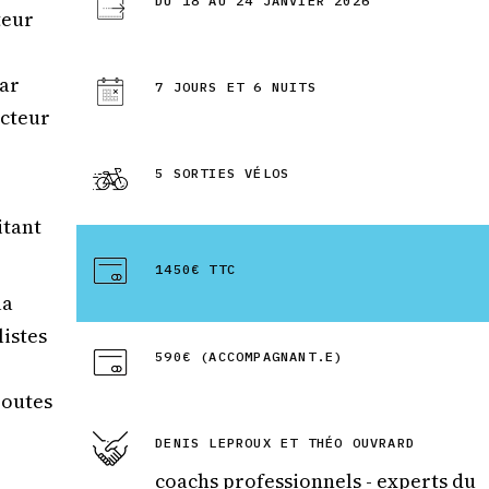
DU 18 AU 24 JANVIER 2026
teur
Je n’ai qu’une env
repartir avec Cp
par
une prochaine É
7 JOURS ET 6 NUITS
Tour ! Et dès qu
ecteur
emploi du temps
permettra, je par
5 SORTIES VÉLOS
également à l’un
stages.
itant
Bravo et merci à
l’équipe de Cpar
1450€ TTC
êtes une référe
la
l’accompagneme
listes
cyclistes. Continu
590€ (ACCOMPAGNANT.E)
routes
DENIS LEPROUX ET THÉO OUVRARD
coachs professionnels - experts du