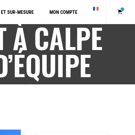
0
 ET SUR-MESURE
MON COMPTE
T À CALPE
Votre pani
D’ÉQUIPE