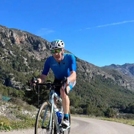
ernesto 
1 Août 2026
Deuxième expéri
Cparty pour
m’accompagner s
du Tour 2026… et
nouvelle fois, c’e
Lire la suite
sans-faute !
Une organisation