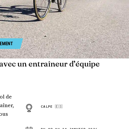
irréprochable, u
professionnelle, 
et toujours atten
aussi bien enca
d’aborder une é
aussi exigeante 
sérénité et de pr
pleinement de 
NEMENT
instant le jour J.
Un immense merc
avec un entraîneur d’équipe
Ludovic, qui est 
simplement exce
Son empathie, s
bienveillance, sa
disponibilité et 
ol de
de chacun font t
différence. Il sai
aîner,
CALPE 🇪🇸
ambiance convivi
vous
rassurante qui re
séjour aussi agr
qu’efficace.