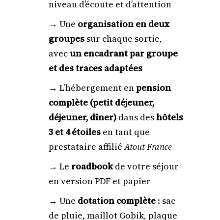
niveau d’écoute et d’attention
→ Une
organisation en deux
groupes
sur chaque sortie,
avec
un encadrant par groupe
et des traces adaptées
→ L’hébergement en
pension
complète (petit déjeuner,
déjeuner, dîner)
dans des
hôtels
3 et 4 étoiles
en tant que
prestataire affilié
Atout France
→ Le
roadbook
de votre séjour
en version PDF et papier
→ Une
dotation complète
: sac
de pluie, maillot Gobik, plaque