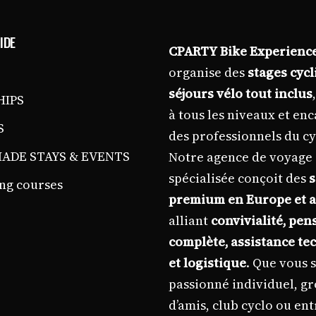
IDE
CPARTY Bike Experienc
organise des
stages cycl
séjours vélo tout inclus
HIPS
à tous les niveaux et en
S
des professionnels du cy
ADE STAYS & EVENTS
Notre agence de voyage
spécialisée conçoit des
s
ng courses
premium en Europe et a
alliant
convivialité, pen
complète, assistance te
et logistique
. Que vous 
passionné individuel, g
d’amis, club cyclo ou ent