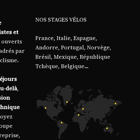
NOS STAGES VÉLOS
e
istes et
France, Italie, Espagne,
, ouverts
Andorre, Portugal, Norvège,
cadrés par
Brésil, Mexique, République
clisme.
Tchèque, Belgique…
éjours
u-delà
,
sion
chnique
soyez
roupe
reprise,