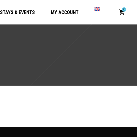
Votre panier est
0
 STAYS & EVENTS
MY ACCOUNT
Votre pani