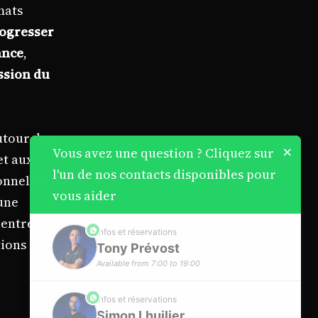
mats
rogresser
ance
,
assion du
tour des
×
Vous avez une question ? Cliquez sur
et aux
l'un de nos contacts disponibles pour
onnelles.
vous aider
une
 entre
phone
Infos et réservations
tions
Tony Prévost
Available from 7:00 to 19:00
phone
Infos et réservations
Simon Lhuilier