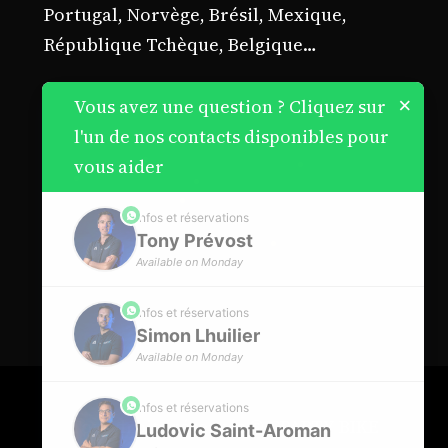
Portugal, Norvège, Brésil, Mexique,
République Tchèque, Belgique…
×
Vous avez une question ? Cliquez sur
l'un de nos contacts disponibles pour
vous aider
phone
Infos et réservations
Tony Prévost
Available on Monday
phone
Infos et réservations
Simon Lhuilier
Available on Monday
phone
Infos et réservations
Tous droits réservés © CPARTY BIKE
Ludovic Saint-Aroman