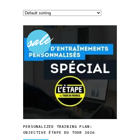
sale
This
product
has
multiple
variants.
SELECT OPTIONS
The
PERSONALIZED TRAINING PLAN:
options
OBJECTIVE ÉTAPE DU TOUR 2026