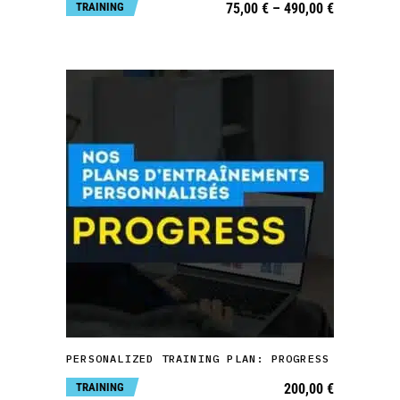
may
Price
TRAINING
75,00
€
–
490,00
€
range:
be
75,00 €
through
chosen
490,00 €
on
the
product
page
ADD TO CART
PERSONALIZED TRAINING PLAN: PROGRESS
TRAINING
200,00
€